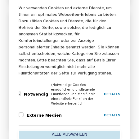
Wir verwenden Cookies und externe Dienste, um
Ihnen ein optimales Webseiten-Erlebnis zu bieten.
Dazu zählen Cookies und Dienste, die für den
Betrieb der Seite, sowie solche, die lediglich zu
anonymen Statistikzwecken, für
Komforteinstellungen oder zur Anzeige
personalisierter Inhalte genutzt werden. Sie können
selbst entscheiden, welche Kategorien Sie zulassen
möchten. Bitte beachten Sie, dass auf Basis Ihrer
Einstellungen womöglich nicht mehr alle
©️ HAGE / Anja Weiß
Funktionalitäten der Seite zur Verfügung stehen.
(Notwendige Cookies
ermöglichen grundlegende
Fachimpulse aktuell: Vier
Notwendig
Funktionen und sind für die
DETAILS
einwandfreie Funktion der
Generationen – ein Team
Website erforderlich.)
Bericht zum Webinar am 24.06.2026
Externe Medien
DETAILS
1. Juli 2026
ALLE AUSWÄHLEN