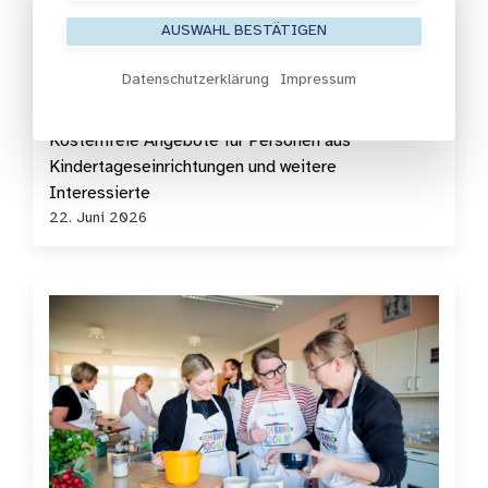
Digitale Dialogforen:
AUSWAHL BESTÄTIGEN
„Herausgeforderte Kinder -
Datenschutzerklärung
Impressum
herausgeforderte Fachkräfte“
Kostenfreie Angebote für Personen aus
Kindertageseinrichtungen und weitere
Interessierte
22. Juni 2026